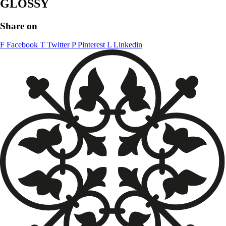
GLOSSY
Share on
F
Facebook
T
Twitter
P
Pinterest
L
Linkedin